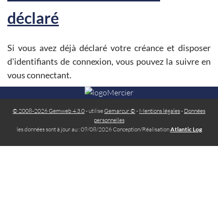
déclaré
Si vous avez déjà déclaré votre créance et disposer
d'identifiants de connexion, vous pouvez la suivre en
vous connectant.
© 2008-2026 Gemweb 4.3.0
- utilise
Gemarcur ©
-
Mentions légales
-
Données
personnelles
les données sont à jour au : 09/08/2026 Conception/Réalisation
Atlantic Log